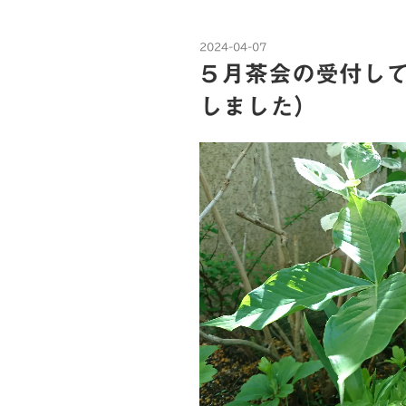
c
i
a
e
t
i
投
2024-04-07
b
t
l
稿
５月茶会の受付して
日:
o
e
しました）
o
r
k