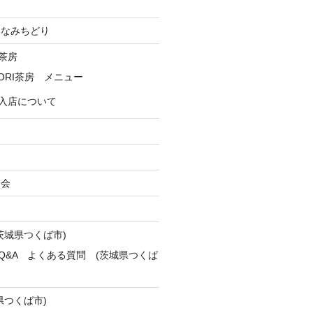
RI なみちどり
I茶房
IDORI茶房 メニュー
入店について
習会
茨城県つくば市)
Q&A よくある質問 (茨城県つくば
県つくば市)