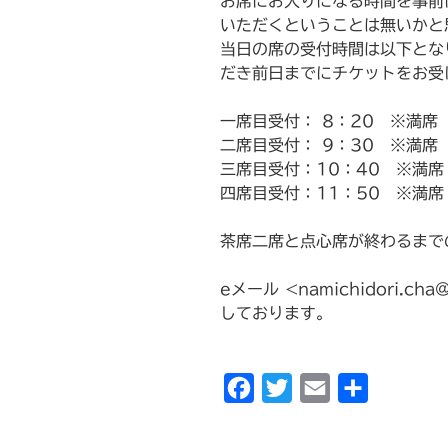
お席にお入りになる時間を事前
いただくということは無いかと
当日の席の受付時間は以下とな
だき前日までにチケットをお受
一席目受付： 8：20 ※満席
二席目受付： 9：30 ※満席
三席目受付：10：40 ※満席
四席目受付：11：50 ※満席
茶席二席と点心席が終わるまで
eメール <namichidori.c
しております。
F
T
E
共
a
w
m
有
c
i
a