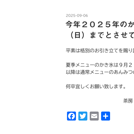
e
t
i
投
2025-09-06
b
t
l
稿
今年２０２５年の
日:
o
e
（日）までとさせ
o
r
k
平素は格別のお引き立てを賜り
夏季メニューのかき氷は９月２
以降は通常メニューのあんみつ
何卒宜しくお願い致します。
茶房 店
F
T
E
共
a
w
m
有