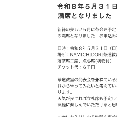
稿
令和８年５月３１
日:
満席となりました
新緑の美しい５月に茶会を予定
※満席となりました お申込み
日時：令和８年５月３１日（日
場所：NAMICHIDORI茶道教
薄茶席二席、点心席(椀物付）
チケット代：６千円
茶道教室の発表会を兼ねている
れからやってみたいと考えてい
ります。
天気が良ければ立礼席も予定し
気軽に楽しんでいただけると思