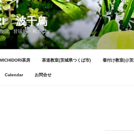
ORI 波千鳥
教室、甘味処・和カフェ
MICHIDORI茶房
茶道教室(茨城県つくば市)
着付け教室(@茨
Calendar
お問合せ