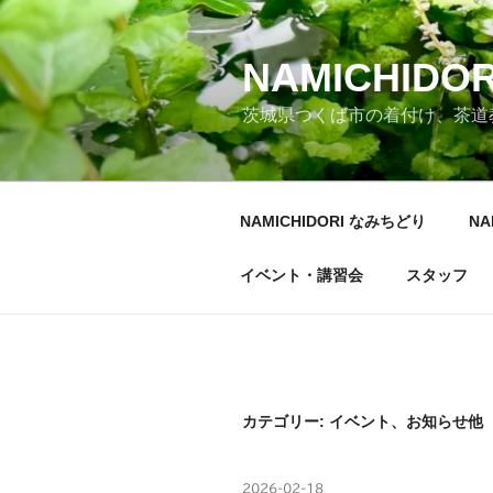
コ
ン
テ
NAMICHID
ン
茨城県つくば市の着付け、茶道
ツ
へ
ス
キ
NAMICHIDORI なみちどり
NA
ッ
プ
イベント・講習会
スタッフ
カテゴリー:
イベント、お知らせ他
投
2026-02-18